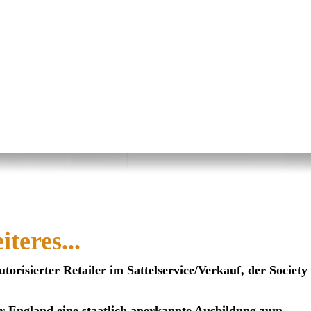
teres...
risierter Retailer im Sattelservice/Verkauf, der Society 
er England eine staatlich anerkannte Ausbildung zum