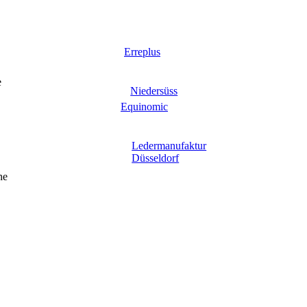
Erreplus
e
Niedersüss
Equinomic
Ledermanufaktur
Düsseldorf
he