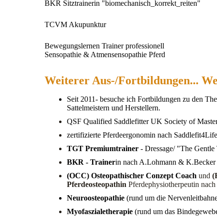
BKR Sitztrainerin "biomechanisch_korrekt_reiten"
TCVM Akupunktur
Bewegungslernen Trainer professionell
Sensopathie & Atmensensopathie Pferd
Weiterer Aus-/Fortbildungen... We
Seit 2011- besuche ich Fortbildungen zu den The
Sattelmeistern und Herstellern.
QSF Qualified Saddlefitter UK Society of Maste
zertifizierte Pferdeergonomin
nach Saddlefit4Lif
TGT Premiumtrainer
- Dressage/ "The Gentle
BKR - Trainer
in nach A.Lohmann & K.Becker (
(OCC) Osteopathischer Conzept Coach
und
(
Pferdeosteopathin
Pferdephysiotherpeutin nach 
Neuroosteopathie
(rund um die Nervenleitba
hne
Myofaszialetherapie
(rund um das Bindegewebe)