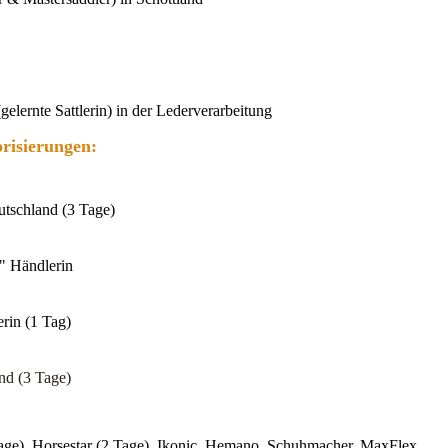
elernte Sattlerin) in der Lederverarbeitung
risierungen
:
utschland (3 Tage)
n" Händlerin
erin (1 Tag)
and (3 Tage)
age), Horsestar (2 Tage), Ikonic, Hemano, Schuhmacher, MaxFlex,