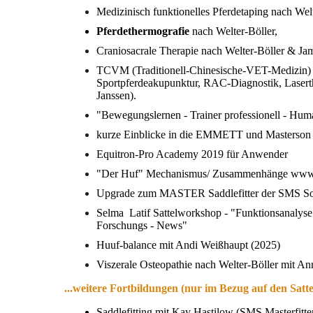
Medizinisch funktionelles Pferdetaping nach Wel
Pferdethermografie
nach Welter-Böller,
Craniosacrale Therapie nach Welter-Böller & Ja
TCVM (Traditionell-Chinesische-VET-Medizin
Sportpferdeakupunktur, RAC-Diagnostik, Laserth
Janssen).
"Bewegungslernen - Trainer professionell - Hu
kurze Einblicke in die EMMETT und Masterson
Equitron-Pro Academy 2019 für Anwender
"Der Huf" Mechanismus/ Zusammenhänge www.h
Upgrade zum MASTER Saddlefitter der SMS Soc
Selma Latif Sattelworkshop - "Funktionsanalys
Forschungs - News"
Huuf-balance mit Andi Weißhaupt (2025)
Viszerale Osteopathie nach Welter-Böller mit A
...weitere Fortbildungen (nur im Bezug auf den Satte
Saddlefitting mit Kay Hastilow (SMS Masterfitte