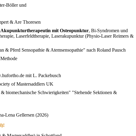
ter-Böller und
mpert & Are Thoresen
)
Akupunkturtherapeutin mit Osteopunktur
, Bi-Syndromen und
erapie, Laserfeldtherapie, Laserakupunktur (Physio-Laser Reimers &
man & Pferd Sensopathie & Atemsensopathie" nach Roland Pausch
 Methode
ufortho.de mit L. Packebusch
iety of Mastersaddlers UK
e & biomechanische Schwierigkeiten" "Stehende Sektionen &
nna-Lena Gellersen (2026)
l)!
r & Mastersaddler) in
Schottland