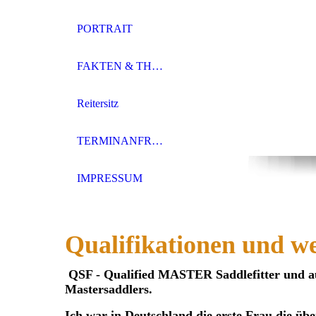
PORTRAIT
FAKTEN & THEMEN
Reitersitz
TERMINANFRAGE
IMPRESSUM
Qualifikationen und wei
QSF - Qualified MASTER Saddlefitter und auto
Mastersaddlers.
Ich war in Deutschland die erste Frau die üb