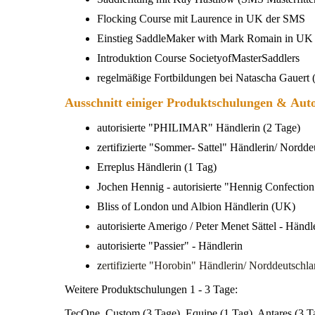
Flocking Course mit Laurence in UK der SMS
Einstieg SaddleMaker with Mark Romain in UK
Introduktion Course SocietyofMasterSaddlers
regelmäßige Fortbildungen bei Natascha Gauert (g
Ausschnitt einiger Produktschulungen &
Auto
autorisierte "PHILIMAR" Händlerin (2 Tage)
zertifizierte "Sommer- Sattel" Händlerin/ Nordde
Erreplus Händlerin (1 Tag)
Jochen Hennig - autorisierte "Hennig Confectio
Bliss of London und Albion Händlerin (UK)
autorisierte Amerigo / Peter Menet Sättel - Händl
autorisierte "Passier" - Händlerin
z
ertifizierte "Horobin" Händlerin/ Norddeutschl
Weitere Produktschulungen 1 - 3 Tage:
TecOne, Custom (3 Tage), Equipe (1 Tag), Antares (3 T